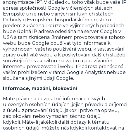
anonymizace IP“. V důsledku toho však bude vaše IP
adresa společností Google v členských státech
Evropské unie nebo v jiných smluvních státech
Dohody o Evropském hospodářském prostoru
předem zkrácena. Pouze ve výjimečných případech
bude úplná IP adresa odeslána na server Google v
USA a tam zkrácena. Jménem provozovatele tohoto
webu bude Google používat tyto informace k
vyhodnocení vašeho používání webu, k sestavování
zpráv o aktivitě webu a k poskytování dalších služeb
souvisejících s aktivitou na webu a používáním
internetu provozovateli webu. IP adresa přenášená
vaším prohlížečem v rámci Google Analytics nebude
sloučena s jinými údaji Google.
Informace, mazání, blokování
Máte právo na bezplatné informace o svých
uložených osobních údajích, jejich původu a příjemci
a účelu zpracování údajů, jakož i právo na opravu,
zablokování nebo vymazání těchto údajů
kdykoli. Máte-li jakékoli další dotazy k tématu
osobních údajů, můžete nás kdykoli kontaktovat na