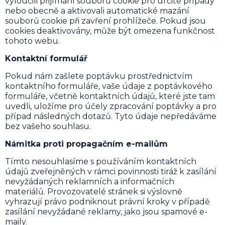
vyloučili přijímání souborů cookie pro určité případy
nebo obecně a aktivovali automatické mazání
souborů cookie při zavření prohlížeče. Pokud jsou
cookies deaktivovány, může být omezena funkčnost
tohoto webu.
Kontaktní formulář
Pokud nám zašlete poptávku prostřednictvím
kontaktního formuláře, vaše údaje z poptávkového
formuláře, včetně kontaktních údajů, které jste tam
uvedli, uložíme pro účely zpracování poptávky a pro
případ následných dotazů. Tyto údaje nepředáváme
bez vašeho souhlasu.
Námitka proti propagačním e-mailům
Tímto nesouhlasíme s používáním kontaktních
údajů zveřejněných v rámci povinnosti tiráž k zasílání
nevyžádaných reklamních a informačních
materiálů. Provozovatelé stránek si výslovně
vyhrazují právo podniknout právní kroky v případě
zasílání nevyžádané reklamy, jako jsou spamové e-
maily.