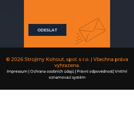
*
r
á
v
a
.
ODESLAT
.
.
*
© 2026
Strojírny Kohout, spol. s r.o.
| Všechna práva
vyhrazena.
Impressum
|
Ochrana osobních údajů
|
Právní odpovědnost
|
Vnitřní
oznamovací systém