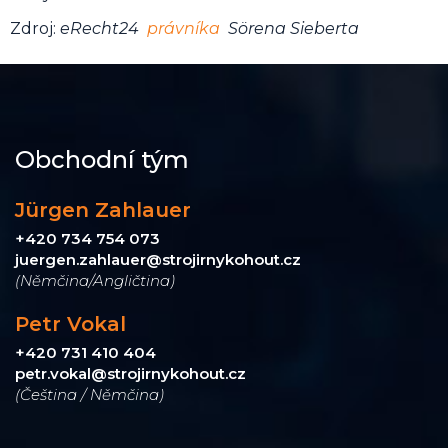
Zdroj:
eRecht24
právníka
Sörena Sieberta
Obchodní tým
Jürgen Zahlauer
+420 734 754 073
juergen.zahlauer@strojirnykohout.cz
(Němčina/Angličtina)
Petr Vokal
+420 731 410 404
petr.vokal@strojirnykohout.cz
(Čeština / Němčina)