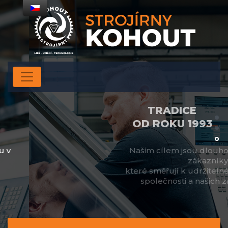
TRADICE
OD ROKU 1993
Našim cílem jsou dlouhodobé vztahy se
zákazníky,
které směřují k udržitelné prosperitě celé
společnosti a našich zaměstnanců.