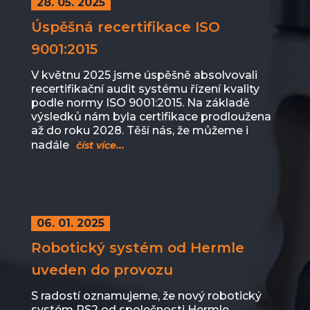
28. 05. 2025
Úspěšná recertifikace ISO
9001:2015
V květnu 2025 jsme úspěšně absolvovali
recertifikační audit systému řízení kvality
podle normy ISO 9001:2015. Na základě
výsledků nám byla certifikace prodloužena
až do roku 2028. Těší nás, že můžeme i
nadále
číst více...
06. 01. 2025
Robotický systém od Hermle
uveden do provozu
S radostí oznamujeme, že nový robotický
systém RS2 od společnosti Hermle