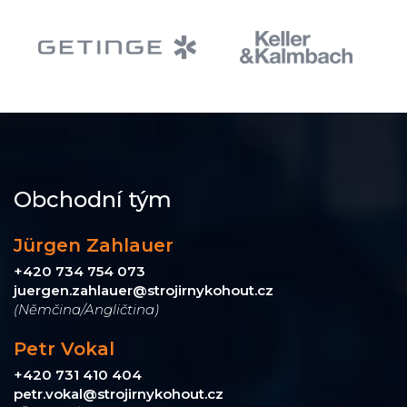
Obchodní tým
Jürgen Zahlauer
+420 734 754 073
juergen.zahlauer@strojirnykohout.cz
(Němčina/Angličtina)
Petr Vokal
+420 731 410 404
petr.vokal@strojirnykohout.cz