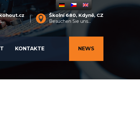
ykohout.cz
Školní 680, Kdyně, CZ
...
Besuchen Sie uns...
OT
KONTAKTE
NEWS